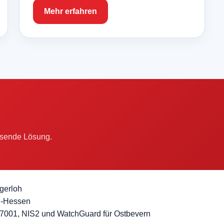
Mehr erfahren
assende Lösung.
gerloh
rd-Hessen
 27001, NIS2 und WatchGuard für Ostbevern