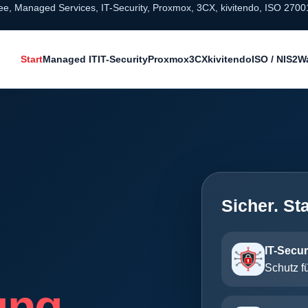
ee, Managed Services, IT-Security, Proxmox, 3CX, kivitendo, ISO 270
Start
Managed IT
IT-Security
Proxmox
3CX
kivitendo
ISO / NIS2
W
Sicher. Sta
IT-Secur
Schutz fü
ung.