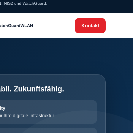
01, NIS2 und WatchGuard.
Kontakt
atchGuard
WLAN
bil. Zukunftsfähig.
ity
r Ihre digitale Infrastruktur