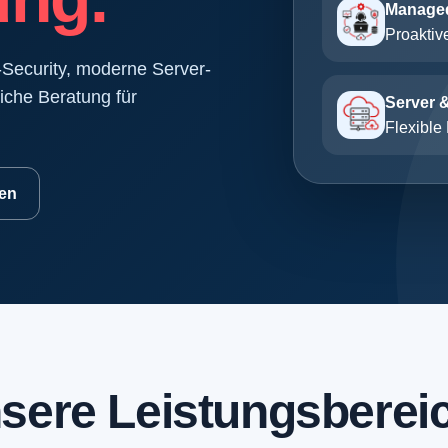
Managed
Proaktiv
T-Security, moderne Server-
che Beratung für
Server 
Flexibl
en
sere Leistungsberei